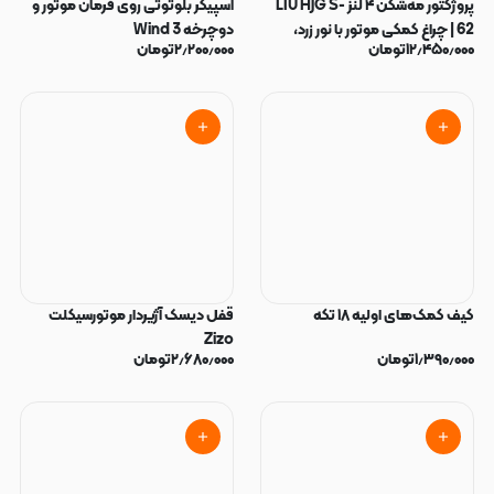
پروژکتور مه‌شکن ۴ لنز LIU HJG S-
اسپیکر بلوتوثی روی فرمان موتور و
62 | چراغ کمکی موتور با نور زرد،
دوچرخه Wind 3
۱۲٫۴۵۰٫۰۰۰
تومان
۲٫۲۰۰٫۰۰۰
تومان
سفید و Devil Eye
کیف کمک‌های اولیه ۱۸ تکه
قفل دیسک آژیر‌دار موتورسیکلت
Zizo
۱٫۳۹۰٫۰۰۰
تومان
۲٫۶۸۰٫۰۰۰
تومان