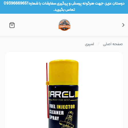
دوستان عزیز، جهت هرگونه پرسش و پیگیری سفارشات با شماره 09396669651
تماس بگیرید.
صفحه اصلی
اسپری