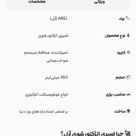
ویژگی
مشخصات
🏷️
برند
AREL (آرل)
🧴
نوع محصول
اسپری انژکتور شوی
⚙️
کاربرد
تمیزکننده، محافظ سیستم
سوخت‌رسانی
📦
حجم
450 میلی‌لیتر
🚗
مناسب برای
انواع موتورسیکلت انژکتوری
🌍
ساخت
بر اساس استانداردهای روز دنیا
🚀 چرا اسپری انژکتور شوی آرل؟