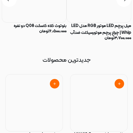
میل پرچم LED موتور RGB مدل LED
بلوتوث کلاه کاسکت Q08 دو نفره
تو
۶٫۵۰۰٫۰۰۰
تومان
Whip | چراغ پرچم موتورسیکلت ضدآب
z
۴٫۷۰۰٫۰۰۰
تومان
۰
IP68
جدیدترین محصولات