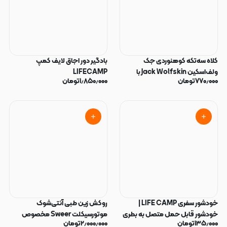
کلاه سه‌تکه کوهنوردی جک
بادگیر دور اجاق لایف کمپ
ولف‌اسکین Jack Wolfskin با
LIFECAMP
۷۷۰٫۰۰۰
تومان
۱٫۸۵۰٫۰۰۰
تومان
محافظ گردن و صورت
خودشور سفری LIFE CAMP |
روکش زین طبی آنتی‌شوک
خودشور قابل حمل متصل به بطری
موتورسیکلت Sweer مخصوص
۱۳۵٫۰۰۰
تومان
۲٫۰۰۰٫۰۰۰
تومان
آب
ترک‌نشین