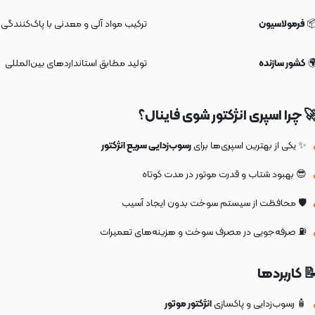
یب مواد آلی و معدنی با پاک‌کنندگی بالا
فرمولاسیون

تولید مطابق استانداردهای بین‌المللی
کشور سازنده

🚀 چرا اسپری انژکتور شوی فاینال
رسوب‌زدایی سریع انژکتور
✨ یکی از بهترین اسپری‌ها برای
😎 بهبود شتاب و قدرت موتور در مدت کوتاه
🛡️ محافظت از سیستم سوخت بدون ایجاد آسیب
⛽ صرفه‌جویی در مصرف سوخت و هزینه‌های تعمیرات
📝 کاربرده
انژکتور موتور
🧴 رسوب‌زدایی و پاکسازی