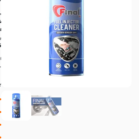
م
ش
ا
ر
ق
ا
ح
⭐