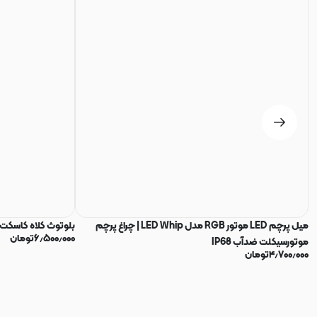
میل پرچم LED موتور RGB مدل LED Whip | چراغ پرچم
بلوتوث کلاه کاسکت Q08 دو نفره
۶٫۵۰۰٫۰۰۰
تومان
موتورسیکلت ضدآب IP68
۴٫۷۰۰٫۰۰۰
تومان