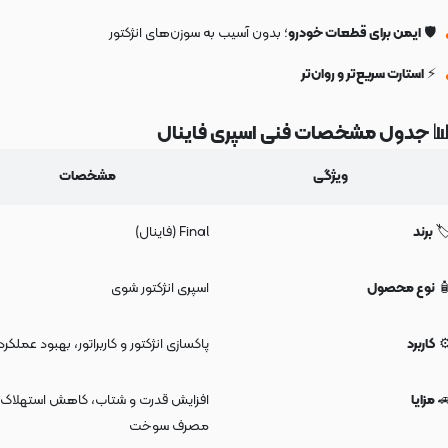
؛ بدون آسیب به سوزن‌های انژکتور
ایمن برای قطعات خودرو
🛡️
استارت سریع‌تر و روان‌تر
⚡
📊 جدول مشخصات فنی اسپری فاینا
مشخصات
ویژگی
Final (فاینال)
برند
🏷
اسپری انژکتور شوی
نوع محصول

ی انژکتور و کاربراتور، بهبود عملکرد موتور
کاربرد
⚙
فزایش قدرت و شتاب، کاهش استهلاک و
مزایا

مصرف سوخت