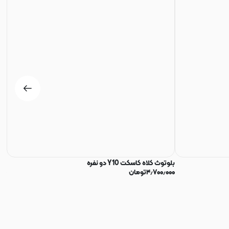
بلوتوث کلاه کاسکت Y10 دو نفره
کرو
۴٫۷۰۰٫۰۰۰
تومان
۰۰