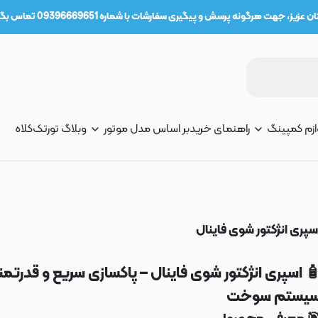
دوستان عزیز، جهت هرگونه پرسش و پیگیری سفارشات با شماره 09396669651 تماس 
کلاه
وبلاگ تورتک
بر اساس مدل موتور
راهنمای خرید
لوازم کمپی
اسپری انژکتور شوی فاینا
 اسپری انژکتور شوی فاینال – پاکسازی سریع و قدرتمن
سیستم سوخ