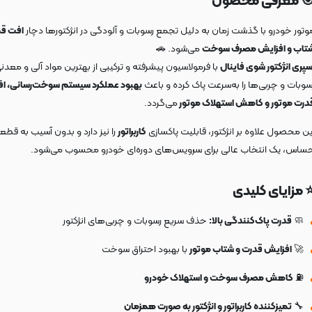
 معرفی محصول
وتور خودرو با گذشت زمان به دلیل تجمع رسوبات و آلودگی در انژکتورها دچار
افت قد
تاب و افزایش مصرف سوخت
می‌شود. 🚗
سپری انژکتور شوی فاینال
با فرمولاسیون پیشرفته و ترکیبی از بهترین مواد آلی و معدنی
سوبات و چربی‌ها را به‌سرعت پاک کرده و باعث
بهبود عملکرد سیستم سوخت‌رسانی، ا
درت موتور و کاهش استهلاک موتور
می‌گردد.
ین محصول علاوه بر انژکتور، قابلیت پاکسازی
کاربراتور
را نیز دارد و بدون آسیب به قطع
ساس، یک انتخاب عالی برای سرویس‌های دوره‌ای خودرو محسوب می‌شود.
 مزایای کلیدی
🧼
قدرت پاک‌کنندگی بالا:
حذف سریع رسوبات و چربی‌های انژکتور
🚀
افزایش قدرت و شتاب موتور
با بهبود احتراق سوخت
⛽
کاهش مصرف سوخت و استهلاک خودرو
🔧
تمیزکننده کاربراتور و انژکتور به صورت همزمان