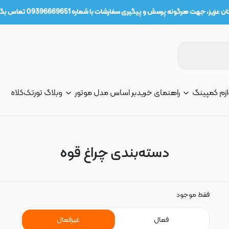
عزیز، جهت هرگونه پرسش و پیگیری سفارشات با شماره 09396669651 تماس بگیرید.
ازم کمپینگ
راهنمای خرید
بر اساس مدل موتور
وبلاگ تورتک
کلاه
دسته‌بندی چراغ قوه
فقط موجود
فعال
غیرفعال