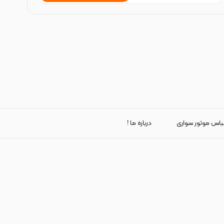
باس موتور سواری
درباره ما !