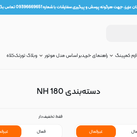
عزیز، جهت هرگونه پرسش و پیگیری سفارشات با شماره 09396669651 تماس بگیرید.
ازم کمپینگ
راهنمای خرید
بر اساس مدل موتور
وبلاگ تورتک
کلاه
دسته‌بندی NH 180
فقط تخفیف‌دار
ال
غیرفعال
فعال
غیرفع