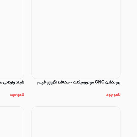
پروتکشن CNC موتورسیکلت - محافظ اگزوز و فریم
شیلد وارداتی موتو
ناموجود
ناموجود