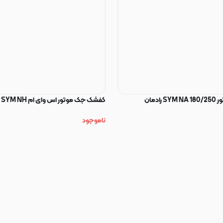
ادمان
کفشک جک موتور اس وای ام SYM NH
ناموجود