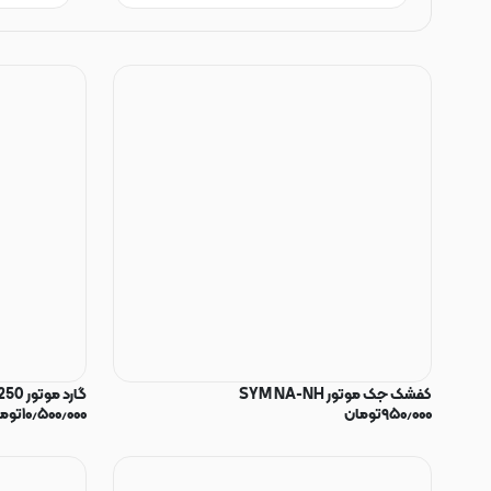
کفشک جک موتور SYM NA-NH
گارد موتور SYM NH 180/250
۹۵۰٫۰۰۰
تومان
۱۰٫۵۰۰٫۰۰۰
توم