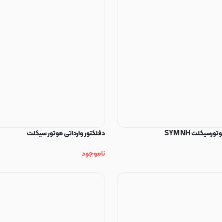
رسیکلت SYM NH
دفلکتور وارداتی موتور سیکلت
ناموجود