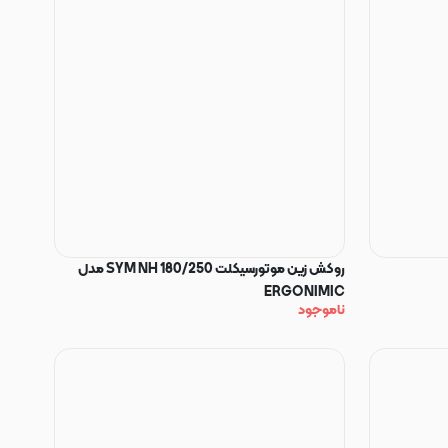
روکش زین موتورسیکلت SYM NH 180/250 مدل
ERGONIMIC
ناموجود