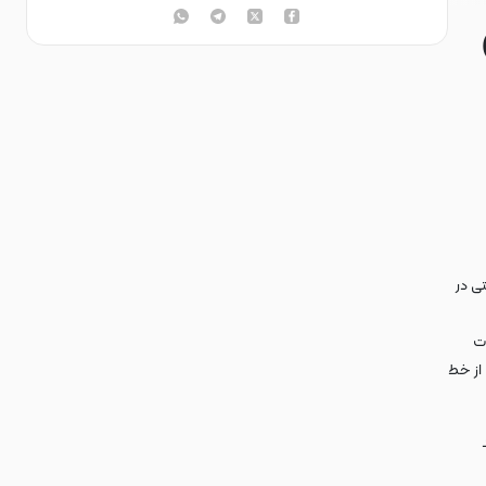
ی در
ت
 از خط