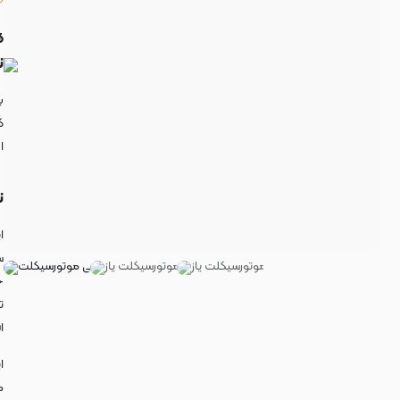
)
ه

د
.
ل
ر
.
ت
ا
.
د
.