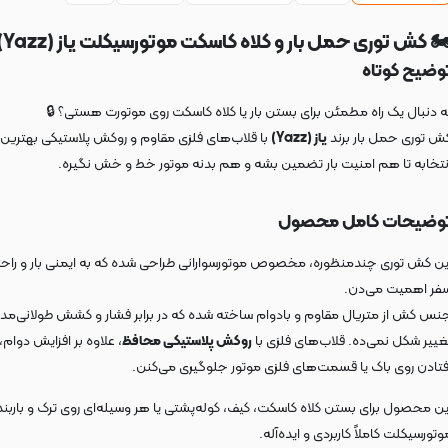
🏍️ کش توری حمل بار و کلاه کاسکت موتورسیکلت یاز (Yazz
توضیح کوتا
به دنبال یک راه مطمئن برای بستن بار یا کلاه کاسکت روی موتورت هستی؟ 
با قلاب‌های فلزی مقاوم و روکش پلاستیکی بهترین
یاز (Yazz)
کش توری حمل بار برن
انتخابه تا هم امنیت بار تضمین بشه و هم بدنه موتور خط و خش نگیره
توضیحات کامل محصو
کش توری چندمنظوره، مخصوص موتورسوارانی طراحی شده که به ایمنی بار و راحتی د
سفر اهمیت می‌دن
نس کش از متریال مقاوم و بادوام ساخته شده که در برابر فشار و کشش طولانی‌مد
ه بر افزایش دوام، از خط
روکش پلاستیکی محافظ
تغییر شکل نمی‌ده. قلاب‌های فلزی ب
افتادن روی باک یا قسمت‌های فلزی موتور جلوگیری می‌کنن
این محصول برای بستن کلاه کاسکت، کیف، کوله‌پشتی یا هر وسیله‌ای روی ترک و باربن
موتورسیکلت کاملاً کاربردی و ایده‌آله