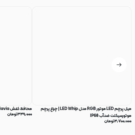
میل پرچم LED موتور RGB مدل LED Whip | چراغ پرچم
محافظ کفش Todavia
۳۴۹٫۰۰۰
تومان
موتورسیکلت ضدآب IP68
۴٫۷۰۰٫۰۰۰
تومان