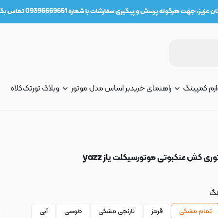
عزیز، جهت هرگونه پرسش و پیگیری سفارشات با شماره 09396669651 تماس بگیرید.
ازم کمپینگ
راهنمای خرید
بر اساس مدل موتور
وبلاگ تورتک
کلاه
وری کش عنکبوتی موتورسیکلت یاز yazz
نگ
تمام مشکی
قرمز
نارنجی مشکی
طوسی
آبی