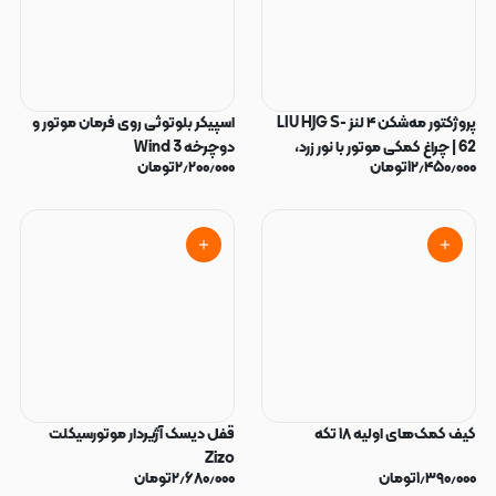
پروژکتور مه‌شکن ۴ لنز LIU HJG S-
اسپیکر بلوتوثی روی فرمان موتور و
62 | چراغ کمکی موتور با نور زرد،
دوچرخه Wind 3
۱۲٫۴۵۰٫۰۰۰
تومان
۲٫۲۰۰٫۰۰۰
تومان
سفید و Devil Eye
کیف کمک‌های اولیه ۱۸ تکه
قفل دیسک آژیر‌دار موتورسیکلت
Zizo
۱٫۳۹۰٫۰۰۰
تومان
۲٫۶۸۰٫۰۰۰
تومان