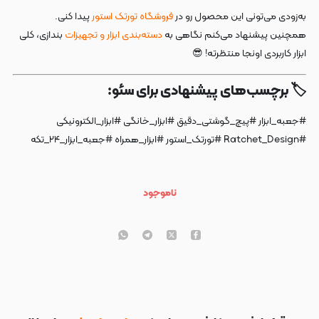
به‌زودی می‌تونی این محصول رو در
فروشگاه تورتک استور
پیدا کنی.
همچنین پیشنهاد می‌کنم نگاهی به
دسته‌بندی ابزار و تجهیزات
بندازی، کلی
ابزار کاربردی اونجا منتظرته! 😎
🏷️ برچسب‌های پیشنهادی برای سئو:
#جعبه_ابزار #پیچ_گوشتی_دقیق #ابزار_خانگی #ابزار_الکترونیکی
#Ratchet_Design #تورتک_استور #ابزار_همراه #جعبه_ابزار_۲۴_تکه
ناموجود