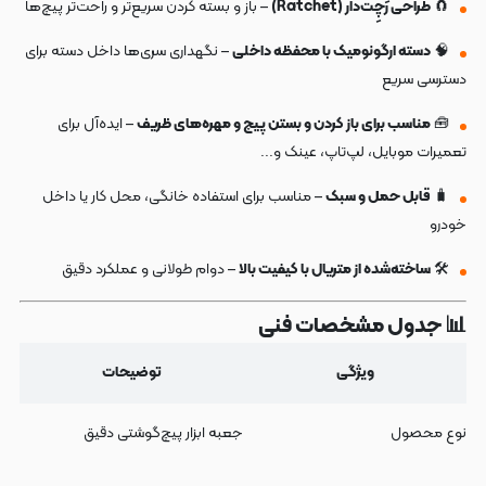
🧲
طراحی رَچِت‌دار (Ratchet)
– باز و بسته کردن سریع‌تر و راحت‌تر پیچ‌ها
🧠
دسته ارگونومیک با محفظه داخلی
– نگهداری سری‌ها داخل دسته برای
دسترسی سریع
🧰
مناسب برای باز کردن و بستن پیچ و مهره‌های ظریف
– ایده‌آل برای
تعمیرات موبایل، لپ‌تاپ، عینک و...
🧳
قابل حمل و سبک
– مناسب برای استفاده خانگی، محل کار یا داخل
خودرو
🛠️
ساخته‌شده از متریال با کیفیت بالا
– دوام طولانی و عملکرد دقیق
📊 جدول مشخصات فنی
ویژگی
توضیحات
نوع محصول
جعبه ابزار پیچ‌گوشتی دقیق