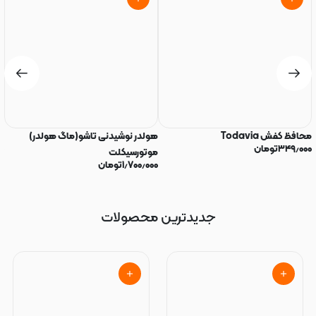
محافظ کفش Todavia
هولدر نوشیدنی تاشو(ماگ هولدر)
تو
۳۴۹٫۰۰۰
تومان
۰
موتورسیکلت
۱٫۷۰۰٫۰۰۰
تومان
جدیدترین محصولات