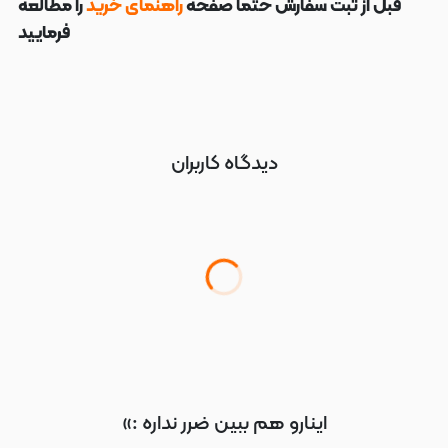
قبل از ثبت سفارش حتما صفحه
راهنمای خرید
را مطالعه
فرمایید
دیدگاه کاربران
اینارو هم ببین ضرر نداره :»