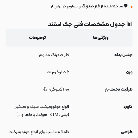
🛡️ ساخته‌شده از
فلز ضدزنگ
و مقاوم در برابر بار
📊 جدول مشخصات فنی جک استند
ویژگی‌ها
توضیحات
جنس بدنه
فلز ضدزنگ مقاوم
وزن
۶ کیلوگرم ⚖️
ظرفیت تحمل بار
۲۰۰ کیلوگرم 💪
کاربرد
انواع موتورسیکلت سبک و سنگین
(بنلی، KTM، هوندا، یاماها و …)
طراحی
کاملا متناسب برای انواع موتورسیکلت