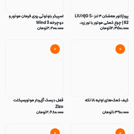
پروژکتور مه‌شکن ۴ لنز LIU HJG S-
اسپیکر بلوتوثی روی فرمان موتور و
62 | چراغ کمکی موتور با نور زرد،
دوچرخه Wind 3
۱۲٫۴۵۰٫۰۰۰
تومان
۲٫۲۰۰٫۰۰۰
تومان
سفید و Devil Eye
کیف کمک‌های اولیه ۱۸ تکه
قفل دیسک آژیر‌دار موتورسیکلت
Zizo
۱٫۳۹۰٫۰۰۰
تومان
۲٫۶۸۰٫۰۰۰
تومان