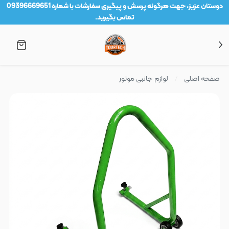
دوستان عزیز، جهت هرگونه پرسش و پیگیری سفارشات با شماره 09396669651
تماس بگیرید.
صفحه اصلی
لوازم جانبی موتور