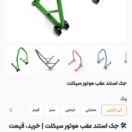
جک استند عقب موتور سیکلت
رنگ
آبی کاربنی
مشکی
نارنجی
سبز
قرمز
🛠️ جک استند عقب موتور سیکلت | خرید، قیمت