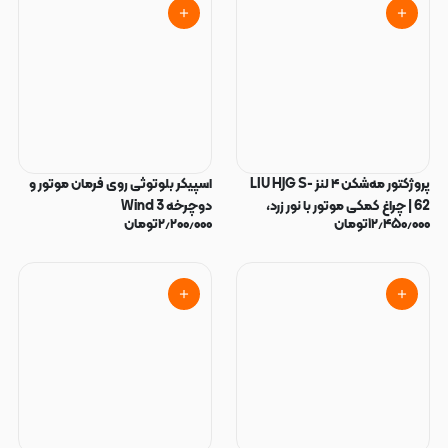
پروژکتور مه‌شکن ۴ لنز LIU HJG S-
اسپیکر بلوتوثی روی فرمان موتور و
62 | چراغ کمکی موتور با نور زرد،
دوچرخه Wind 3
۱۲٫۴۵۰٫۰۰۰
تومان
۲٫۲۰۰٫۰۰۰
تومان
سفید و Devil Eye