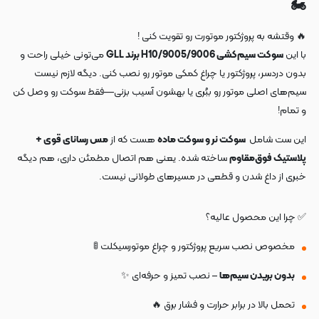
🏍️
🔥 وقتشه به پروژکتور موتورت رو تقویت کنی !
با این
سوکت سیم‌کشی 9005/9006/H10 برند GLL
می‌تونی خیلی راحت و
بدون دردسر، پروژکتور یا چراغ کمکی موتور رو نصب کنی. دیگه لازم نیست
سیم‌های اصلی موتور رو ببُری یا بهشون آسیب بزنی—فقط سوکت رو وصل کن
و تمام!
این ست شامل
سوکت نر و سوکت ماده
هست که از
مس رسانای قوی +
پلاستیک فوق‌مقاوم
ساخته شده. یعنی هم اتصال مطمئن داری، هم دیگه
خبری از داغ شدن و قطعی در مسیرهای طولانی نیست.
✅ چرا این محصول عالیه؟
مخصوص نصب سریع پروژکتور و چراغ موتورسیکلت 🚦
بدون بریدن سیم‌ها
– نصب تمیز و حرفه‌ای ✨
تحمل بالا در برابر حرارت و فشار برق 🔥