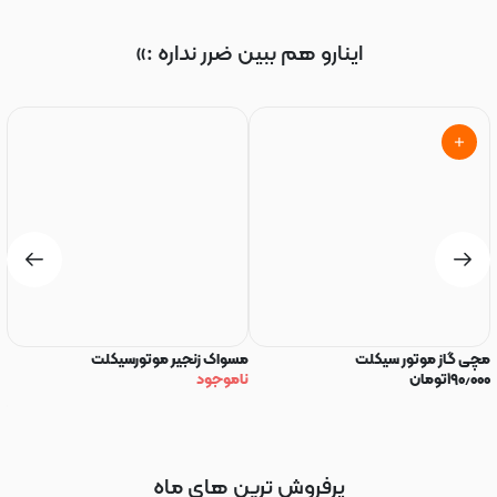
اینارو هم ببین ضرر نداره :»
مچی گاز موتور سیکلت
مسواک زنجیر موتورسیکلت
رو
۱۹۰٫۰۰۰
تومان
ناموجود
R
۰۰
پرفروش ترین های ماه