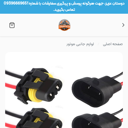
دوستان عزیز، جهت هرگونه پرسش و پیگیری سفارشات با شماره 09396669651
تماس بگیرید.
صفحه اصلی
لوازم جانبی موتور