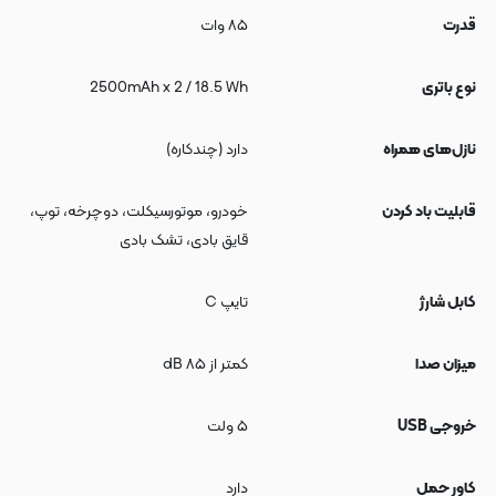
قدرت
۸۵ وات
نوع باتری
2500mAh x 2 / 18.5 Wh
نازل‌های همراه
دارد (چندکاره)
قابلیت باد کردن
خودرو، موتورسیکلت، دوچرخه، توپ،
قایق بادی، تشک بادی
کابل شارژ
تایپ C
میزان صدا
کمتر از ۸۵ dB
خروجی USB
۵ ولت
کاور حمل
دارد