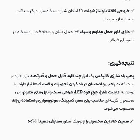
✅
خروجی USB با ولتاژ ۵ ولت
🔌 امکان شارژ دستگاه‌های دیگر هنگام
استفاده از پمپ باد
✅
دارای کاور حمل مقاوم و سبک
🎒 حمل آسان و محافظت از دستگاه در
سفرهای طولانی
نتیجه‌گیری:
پمپ باد شارژی کانپکس
یک
ابزار چندکاره، قابل حمل و قدرتمند
برای افرادی
است که به
راحتی و اطمینان در باد کردن تجهیزات و لاستیک‌ها نیاز دارند
. با
توجه به
قابلیت شارژ، چراغ قوه LED، طراحی سبک و نازل‌های متنوع
، این
محصول گزینه‌ای
مناسب برای سفر، کمپینگ، موتورسواری و استفاده روزانه
محسوب می‌شود.
🔗
همین حالا این محصول را از
تورتک استور
سفارش دهید!
🚀🏍️