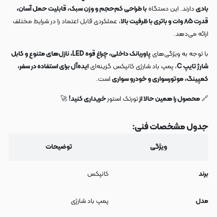
بادی
دارند. این دستگاه
با طراحی کم‌حجم و وزن سبک، قابلیت حمل آسان،
قدرت ۸۵ وات و باتری با ظرفیت بالا
، عملکردی قابل اعتماد را در شرایط مختلف
ارائه می‌دهد.
با توجه به ویژگی‌های
پاوربانک داخلی، چراغ قوه LED، نازل‌های متنوع و کابل
شارژ تایپ C
، پمپ باد شارژی کانپکس گزینه‌ای
ایده‌آل برای استفاده در سفر،
کمپینگ، موتورسواری و خودرو سواری
است.
🔗
محصول را همین حالا از
تورتک استور
خریداری کنید!
🚀
جدول مشخصات فنی:
ویژگی
توضیحات
برند
کانپکس
مدل
پمپ باد شارژی