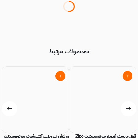
محصولات مرتبط
قفل دیسک آژیر‌دار موتورسیکلت Zizo
روکش زین طبی آنتی‌شوک موتورسیکلت
ر