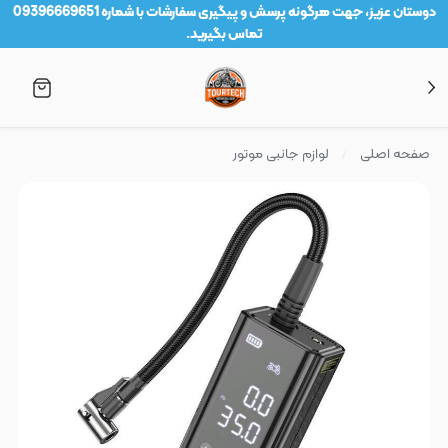
دوستان عزیز، جهت هرگونه پرسش و پیگیری سفارشات با شماره 09396669651
تماس بگیرید.
صفحه اصلی
لوازم جانبی موتور