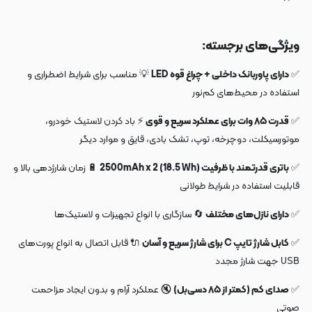
ویژگی‌های برجسته:
✅
دارای پاوربانک داخلی + چراغ قوه LED
💡 مناسب برای شرایط اضطراری و
استفاده در محیط‌های کم‌نور
✅
قدرت ۸۵ وات برای عملکرد سریع و قوی
⚡ باد کردن لاستیک خودرو،
موتورسیکلت، دوچرخه، توپ، تشک بادی، قایق و موارد دیگر
✅
باتری قدرتمند با ظرفیت 2500mAh x 2 (18.5 Wh)
🔋 زمان شارژدهی بالا و
قابلیت استفاده در شرایط طولانی
✅
دارای نازل‌های مختلف
🔄 سازگاری با انواع تجهیزات و لاستیک‌ها
✅
کابل شارژ تایپ C برای شارژ سریع و آسان
🔌 قابل اتصال به انواع پورت‌های
USB جهت شارژ مجدد
✅
صدای کم (کمتر از ۸۵ دسی‌بل)
🔇 عملکرد آرام و بدون ایجاد مزاحمت
صوتی